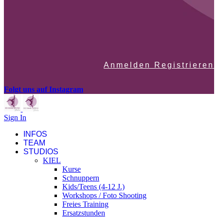
Anmelden Registrieren
Folgt uns auf Instagram
Sign In
INFOS
TEAM
STUDIOS
KIEL
Kurse
Schnuppern
Kids/Teens (4-12 J.)
Workshops / Foto Shooting
Freies Training
Ersatzstunden