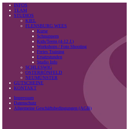
INFOS
TEAM
STUDIOS
KIEL
FLENSBURG WEES
Kurse
Schnuppern
Kids/Teens (4-12 J.)
Workshops / Foto Shooting
Freies Training
Ersatzstunden
Studio Info
SCHLESWIG
OSTERRÖNFELD
NEUMÜNSTER
GUTSCHEINE
KONTAKT
Impressum
Datenschutz
Allgemeine Geschäftsbedingungen (AGB)