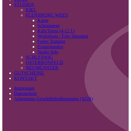
STUDIOS
KIEL
FLENSBURG WEES
Kurse
Schnuppern
Kids/Teens (4-12 J.)
Workshops / Foto Shooting
Freies Training
Ersatzstunden
Studio Info
SCHLESWIG
OSTERRÖNFELD
NEUMÜNSTER
GUTSCHEINE
KONTAKT
Impressum
Datenschutz
Allgemeine Geschäftsbedingungen (AGB)