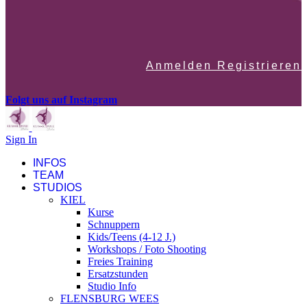
Anmelden Registrieren
Folgt uns auf Instagram
Sign In
INFOS
TEAM
STUDIOS
KIEL
Kurse
Schnuppern
Kids/Teens (4-12 J.)
Workshops / Foto Shooting
Freies Training
Ersatzstunden
Studio Info
FLENSBURG WEES