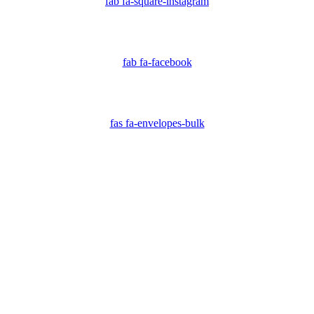
fab fa-square-instagram
fab fa-facebook
fas fa-envelopes-bulk