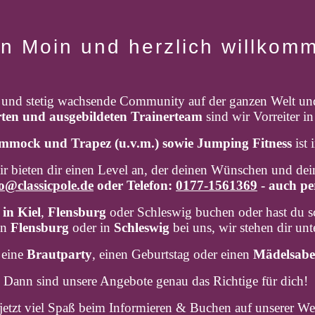
n Moin und herzlich willkom
rk und stetig wachsende Community auf der ganzen Welt un
erten und ausgebildeten Trainerteam
sind wir Vorreiter i
ammock und Trapez (u.v.m.) sowie Jumping Fitness
ist 
ir bieten dir einen Level an, der deinen Wünschen und d
o@classicpole.de
oder Telefon:
0177-1561369
- auch pe
in Kiel
,
Flensburg
oder Schleswig buchen oder hast du sc
in
Flensburg
oder in
Schleswig
bei uns, wir stehen dir unt
 eine
Brautparty
, einen Geburtstag oder einen
Mädelsab
Dann sind unsere Angebote genau das Richtige für dich!
etzt viel Spaß beim Informieren & Buchen auf unserer We