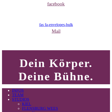
facebook
fas fa-envelopes-bulk
Mail
Dein Körper.
Deine Bühne.
INFOS
TEAM
STUDIOS
KIEL
FLENSBURG WEES